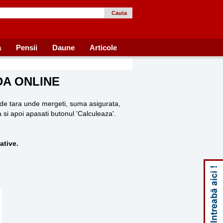
Cauta
a
Pensii
Daune
Articole
DA ONLINE
e de tara unde mergeti, suma asigurata,
si apoi apasati butonul 'Calculeaza'.
ative.