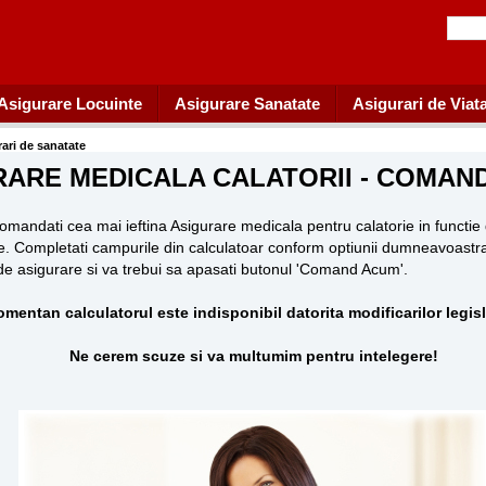
Asigurare Locuinte
Asigurare Sanatate
Asigurari de Viat
rari de sanatate
ARE MEDICALA CALATORII - COMAN
comandati cea mai ieftina Asigurare medicala pentru calatorie in functi
. Completati campurile din calculatoar conform optiunii dumneavoastra 
 de asigurare si va trebui sa apasati butonul 'Comand Acum'.
mentan calculatorul este indisponibil datorita modificarilor legisl
Ne cerem scuze si va multumim pentru intelegere!