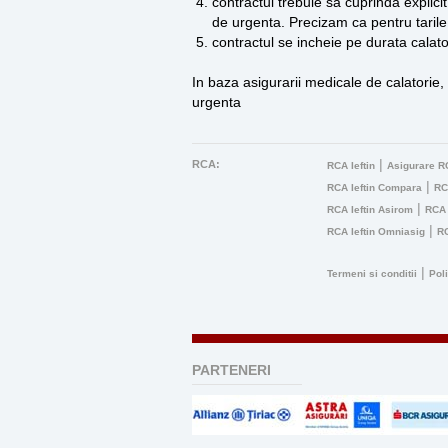
contractul trebuie sa cuprinda explici
de urgenta. Precizam ca pentru tarile
contractul se incheie pe durata calator
In baza asigurarii medicale de calatorie,
urgenta
|
RCA:
RCA Ieftin
Asigurare RC
|
RCA Ieftin Compara
RC
|
RCA Ieftin Asirom
RCA 
|
RCA Ieftin Omniasig
RC
|
Termeni si conditii
Pol
PARTENERI