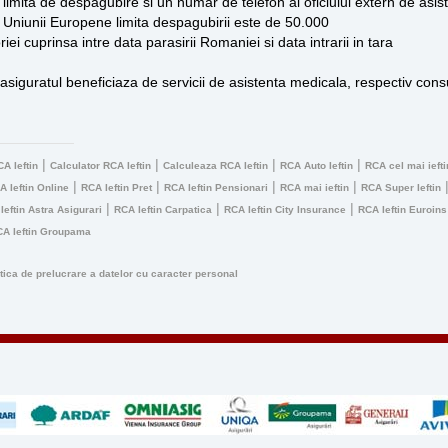
t limita de despagubire si un numar de telefon al oficiului extern de asi
 Uniunii Europene limita despagubirii este de 50.000
iei cuprinsa intre data parasirii Romaniei si data intrarii in tara
 asiguratul beneficiaza de servicii de asistenta medicala, respectiv consu
|
|
|
|
A Ieftin
Calculator RCA Ieftin
Calculeaza RCA Ieftin
RCA Auto Ieftin
RCA cel mai iefti
|
|
|
|
A Ieftin Online
RCA Ieftin Pret
RCA Ieftin Pensionari
RCA mai ieftin
RCA Super Ieftin
|
|
|
Ieftin Astra Asigurari
RCA Ieftin Carpatica
RCA Ieftin City Insurance
RCA Ieftin Euroins
A Ieftin Groupama
itica de prelucrare a datelor cu caracter personal