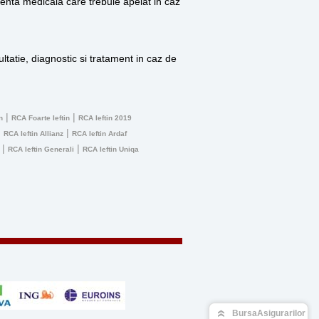
stenta medicala care trebuie apelat in caz
ltatie, diagnostic si tratament in caz de
|
|
n
RCA Foarte Ieftin
RCA Ieftin 2019
|
|
RCA Ieftin Allianz
RCA Ieftin Ardaf
|
|
RCA Ieftin Generali
RCA Ieftin Uniqa
BursaAsigurarilor