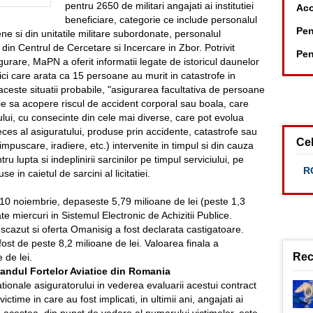
pentru 2650 de militari angajati ai institutiei
Aco
beneficiare, categorie ce include personalul
Pen
ene si din unitatile militare subordonate, personalul
din Centrul de Cercetare si Incercare in Zbor. Potrivit
Pen
urare, MaPN a oferit informatii legate de istoricul daunelor
stici care arata ca 15 persoane au murit in catastrofe in
este situatii probabile, "asigurarea facultativa de persoane
ie sa acopere riscul de accident corporal sau boala, care
lui, cu consecinte din cele mai diverse, care pot evolua
deces al asiguratului, produse prin accidente, catastrofe sau
Cel
puscare, iradiere, etc.) intervenite in timpul si din cauza
u lupta si indeplinirii sarcinilor pe timpul serviciului, pe
RC
use in caietul de sarcini al licitatiei.
, 10 noiembrie, depaseste 5,79 milioane de lei (peste 1,3
te miercuri in Sistemul Electronic de Achizitii Publice.
ai scazut si oferta Omanisig a fost declarata castigatoare.
 fost de peste 8,2 milioane de lei. Valoarea finala a
Rec
 de lei.
 randul Fortelor Aviatice din Romania
ationale asiguratorului in vederea evaluarii acestui contract
victime in care au fost implicati, in ultimii ani, angajati ai