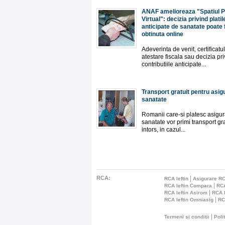
ANAF amelioreaza "Spatiul P
Virtual": decizia privind platil
anticipate de sanatate poate f
obtinuta online
Adeverinta de venit, certificatu
atestare fiscala sau decizia pr
contributiile anticipate...
Transport gratuit pentru asigu
sanatate
Romanii care-si platesc asigur
sanatate vor primi transport gra
intors, in cazul...
RCA:
|
RCA Ieftin
Asigurare RC
|
RCA Ieftin Compara
RCA
|
RCA Ieftin Asirom
RCA I
|
RCA Ieftin Omniasig
RC
|
Termeni si conditii
Poli