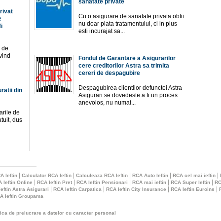
sanatate private
rivat
Cu o asigurare de sanatate privata obtii
e
nu doar plata tratamentului, ci in plus
i
esti incurajat sa...
l de
ivind
Fondul de Garantare a Asigurarilor
cere creditorilor Astra sa trimita
cereri de despagubire
Despagubirea clientilor defunctei Astra
ratii din
Asigurari se dovedeste a fi un proces
anevoios, nu numai...
arile de
tuit, dus
|
|
|
|
|
A Ieftin
Calculator RCA Ieftin
Calculeaza RCA Ieftin
RCA Auto Ieftin
RCA cel mai ieftin
|
|
|
|
|
 Ieftin Online
RCA Ieftin Pret
RCA Ieftin Pensionari
RCA mai ieftin
RCA Super Ieftin
RC
|
|
|
|
eftin Astra Asigurari
RCA Ieftin Carpatica
RCA Ieftin City Insurance
RCA Ieftin Euroins
A Ieftin Groupama
tica de prelucrare a datelor cu caracter personal