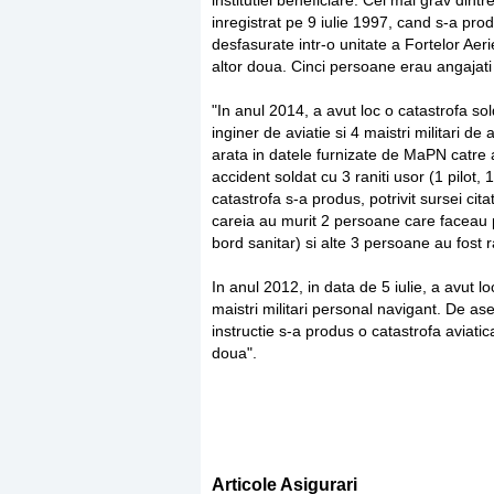
institutiei beneficiare. Cel mai grav dint
inregistrat pe 9 iulie 1997, cand s-a pro
desfasurate intr-o unitate a Fortelor Aer
altor doua. Cinci persoane erau angajati 
"In anul 2014, a avut loc o catastrofa so
inginer de aviatie si 4 maistri militari de
arata in datele furnizate de MaPN catre a
accident soldat cu 3 raniti usor (1 pilot,
catastrofa s-a produs, potrivit sursei cit
careia au murit 2 persoane care faceau pa
bord sanitar) si alte 3 persoane au fost r
In anul 2012, in data de 5 iulie, a avut l
maistri militari personal navigant. De as
instructie s-a produs o catastrofa aviatic
doua".
Articole Asigurari