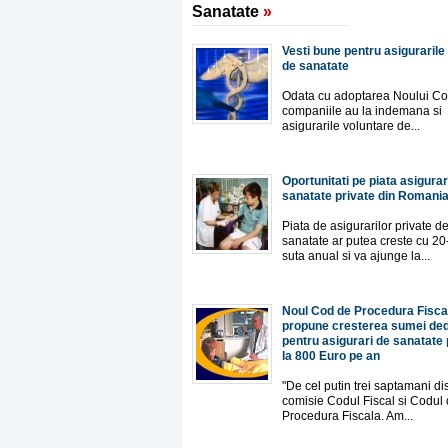
Sanatate
»
Vesti bune pentru asigurarile
de sanatate
Odata cu adoptarea Noului Cod
companiile au la indemana si
asigurarile voluntare de...
Oportunitati pe piata asigurar
sanatate private din Romani
Piata de asigurarilor private d
sanatate ar putea creste cu 20
suta anual si va ajunge la...
Noul Cod de Procedura Fisca
propune cresterea sumei ded
pentru asigurari de sanatate 
la 800 Euro pe an
"De cel putin trei saptamani di
comisie Codul Fiscal si Codul
Procedura Fiscala. Am...