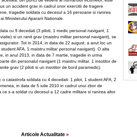
re acestea, din punct de vedere al numarului victimelor, este
dus un accident grav in cadrul unor exercitii de tragere
iene, tragedie soldata cu decesul a 16 persoane si ranirea
ai Ministerului Apararii Nationale.
ldata cu 9 decedati (3 piloti, 1 medic personal navigant, 1
 aviatie) si un ranit grav (maistru militar personal navigant), se
sigurator. Tot in 2014, in data de 22 august, a avut loc un
 1 student AFA, 1 maistru militar personal navigant). O alta
ate, in anul 2013, in data de 7 martie, tragedie in urma
rte din personalul navigant (1 maistru militar, 1 insotitor de
anite grav (2 piloti si un insotitor de bord paramedic).
oc o catastrofa soldata cu 4 decedati: 1 pilot, 1 student AFA, 2
emenea, in data de 5 iulie 2010 in cadrul unui zbor de
a ce s-a soldat cu decesul a 12 cadre militare si ranirea altor
Articole Actualitate
»