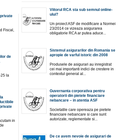
Viitorul RCA sta sub semnul online-
ului?
 private
Un proiect ASF de modificare a Normei
23/2014 ce vizeaza asigurarea
 Fiscal,
obligatorie RCA ar putea aduce...
Sistemul asigurarilor din Romania se
apropie de varful istoric din 2008
ilor de
a
Produsele de asigurari au inregistrat
cei mai importanti indici de crestere in
e
contextul general al...
-25 la
Guvernanta corporativa pentru
operatorii din pietele financiare
la
nebancare – in atentia ASF
uctibile
private
Societatile care opereaza pe pietele
financiare nebancare si care sunt
autorizate, reglementate si...
scutam in
 de
De ce avem nevoie de asigurari de