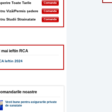
perire Toate Tarile
tru Viză/Permis ședere
tru Studii Strainatate
 mai ieftin RCA
A Ieftin 2024
omandarile noastre
Vesti bune pentru asigurarile private
de sanatate