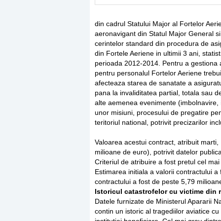
din cadrul Statului Major al Fortelor Aeri
aeronavigant din Statul Major General si 
cerintelor standard din procedura de asig
din Fortele Aeriene in ultimii 3 ani, stati
perioada 2012-2014. Pentru a gestiona ac
pentru personalul Fortelor Aeriene trebu
afecteaza starea de sanatate a asiguratu
pana la invaliditatea partial, totala sau 
alte aemenea evenimente (imbolnavire, im
unor misiuni, procesului de pregatire pentr
teritoriul national, potrivit precizarilor incl
Valoarea acestui contract, atribuit marti
milioane de euro), potrivit datelor publica
Criteriul de atribuire a fost pretul cel m
Estimarea initiala a valorii contractului a
contractului a fost de peste 5,79 milioane
Istoricul catastrofelor cu victime din
Datele furnizate de Ministerul Apararii N
contin un istoric al tragediilor aviatice cu 