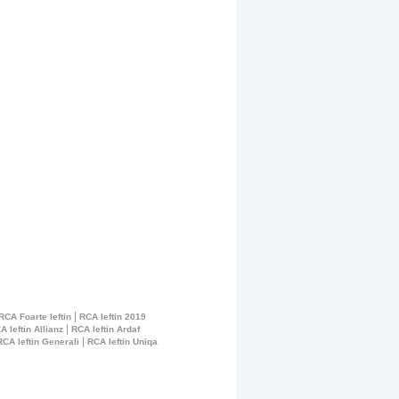
|
RCA Foarte Ieftin
RCA Ieftin 2019
|
A Ieftin Allianz
RCA Ieftin Ardaf
|
RCA Ieftin Generali
RCA Ieftin Uniqa