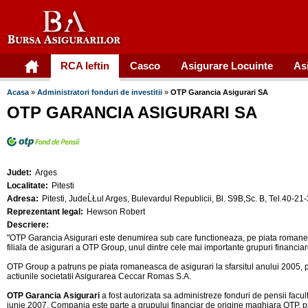
RCA Ieftin
Casco
Asigurare Locuinte
As
Acasa
»
Administratori fonduri de investitii
»
OTP Garancia Asigurari SA
OTP GARANCIA ASIGURARI SA
Judet:
Arges
Localitate:
Pitesti
Adresa:
Pitesti, JudeĹŁul Arges, Bulevardul Republicii, Bl. S9B,Sc. B, Tel.40-2
Reprezentant legal:
Hewson Robert
Descriere:
"OTP Garancia Asigurari este denumirea sub care functioneaza, pe piata romane
filiala de asigurari a OTP Group, unul dintre cele mai importante grupuri financia
OTP Group a patruns pe piata romaneasca de asigurari la sfarsitul anului 2005, 
actiunile societatii Asigurarea Ceccar Romas S.A.
OTP Garancia Asigurari
a fost autorizata sa administreze fonduri de pensii facu
iunie 2007. Compania este parte a grupului financiar de origine maghiara OTP, 