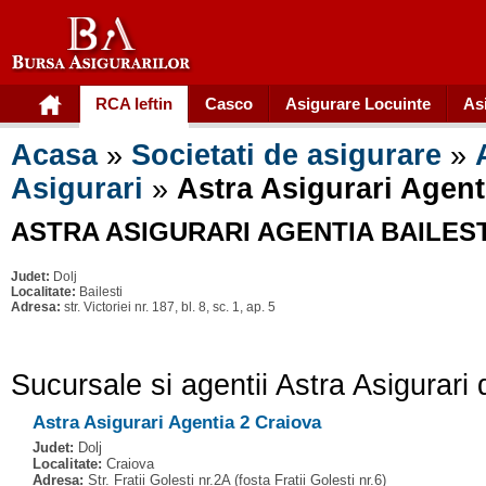
RCA Ieftin
Casco
Asigurare Locuinte
As
Acasa
»
Societati de asigurare
»
Asigurari
»
Astra Asigurari Agenti
ASTRA ASIGURARI AGENTIA BAILEST
Judet:
Dolj
Localitate:
Bailesti
Adresa:
str. Victoriei nr. 187, bl. 8, sc. 1, ap. 5
Sucursale si agentii Astra Asigurari
Astra Asigurari Agentia 2 Craiova
Judet:
Dolj
Localitate:
Craiova
Adresa:
Str. Fratii Golesti nr.2A (fosta Fratii Golesti nr.6)