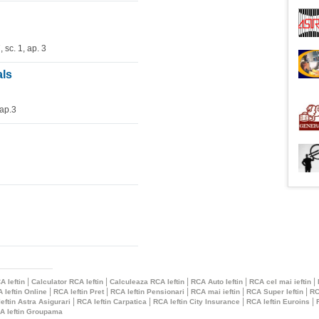
, sc. 1, ap. 3
als
 ap.3
|
|
|
|
|
A Ieftin
Calculator RCA Ieftin
Calculeaza RCA Ieftin
RCA Auto Ieftin
RCA cel mai ieftin
|
|
|
|
|
 Ieftin Online
RCA Ieftin Pret
RCA Ieftin Pensionari
RCA mai ieftin
RCA Super Ieftin
RC
|
|
|
|
eftin Astra Asigurari
RCA Ieftin Carpatica
RCA Ieftin City Insurance
RCA Ieftin Euroins
A Ieftin Groupama