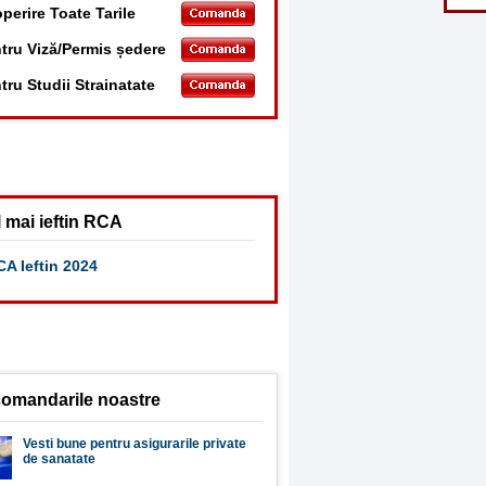
perire Toate Tarile
tru Viză/Permis ședere
tru Studii Strainatate
 mai ieftin RCA
A Ieftin 2024
omandarile noastre
Vesti bune pentru asigurarile private
de sanatate