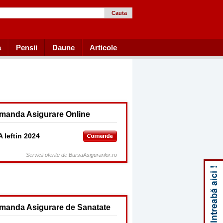
Cauta
a
Pensii
Daune
Articole
manda Asigurare Online
 Ieftin 2024
Servicii oferite de BursaAsigurarilor.ro
manda Asigurare de Sanatate