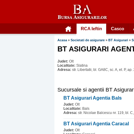
RCA Ieftin
Casco
Acasa
»
Societati de asigurare
»
BT Asigurari
»
S
BT ASIGURARI AGENT
Judet:
Olt
Localitate:
Slatina
Adresa:
str. Libertatii, bl. GA8C, sc. A, et. P, ap.
Sucursale si agentii BT Asigurar
BT Asigurari Agentia Bals
Judet:
Olt
Localitate:
Bals
Adresa:
str. Nicolae Balcescu nr. 119, bl. C,
BT Asigurari Agentia Caracal
Judet:
Olt