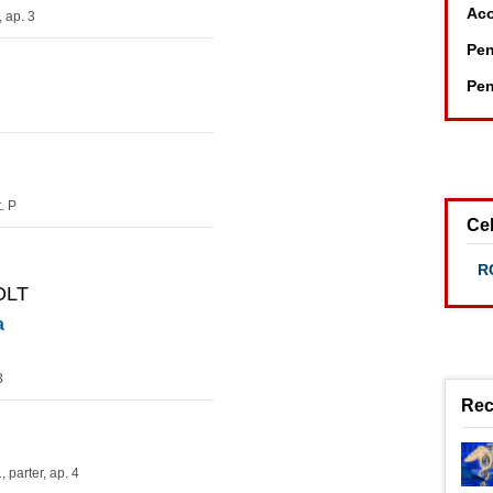
Aco
, ap. 3
Pen
Pen
. P
Cel
RC
 OLT
a
3
Rec
, parter, ap. 4