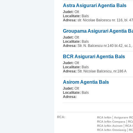
Astra Asigurari Agentia Bals
Judet:
Olt
Localitate:
Bals
Adresa:
str. Nicolae Balcescu nr. 116, bl. 47
Groupama Asigurari Agentia B
Judet:
Olt
Localitate:
Bals
Adresa:
Str. N. Balcescu nr.140 bl.42, sc.1,
BCR Asigurari Agentia Bals
Judet:
Olt
Localitate:
Bals
Adresa:
Str. Nicolae Balcescu, nr.186 A
Asirom Agentia Bals
Judet:
Olt
Localitate:
Bals
Adresa:
RCA:
|
RCA Ieftin
Asigurare RC
|
RCA Ieftin Compara
RCA
|
RCA Ieftin Asirom
RCA I
|
RCA Ieftin Omniasig
RC