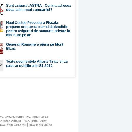
Sunt asigurat ASTRA - Cui ma adresez
dupa falimentul companiei?
Noul Cod de Procedura Fiscala
propune cresterea sumei deductibile
pentru asigurari de sanatate private la
800 Euro pe an
Generali Romania a ajuns pe Mont
Blanc
Toate segmentele Allianz-Tiriac si-au
pastrat echilibrul in S1 2012
|
RCA Foarte Ieftin
RCA Ieftin 2019
|
A Ieftin Allianz
RCA Ieftin Ardaf
|
RCA Ieftin Generali
RCA Ieftin Uniqa