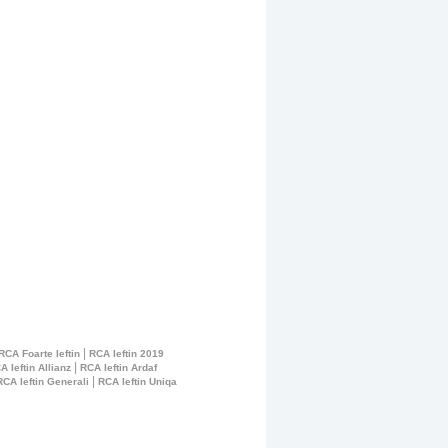
|
RCA Foarte Ieftin
RCA Ieftin 2019
|
A Ieftin Allianz
RCA Ieftin Ardaf
|
RCA Ieftin Generali
RCA Ieftin Uniqa