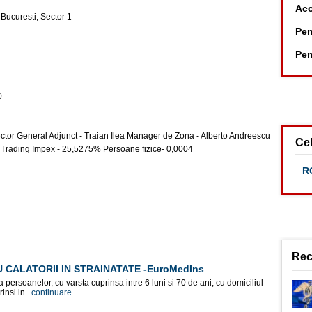
Aco
, Bucuresti, Sector 1
Pen
Pen
0
ector General Adjunct - Traian Ilea Manager de Zona - Alberto Andreescu
Cel
 Trading Impex - 25,5275% Persoane fizice- 0,0004
RC
Rec
CALATORII IN STRAINATATE -EuroMedIns
persoanelor, cu varsta cuprinsa intre 6 luni si 70 de ani, cu domiciliul
nsi in...
continuare