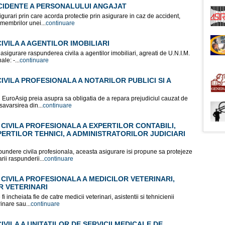
CIDENTE A PERSONALULUI ANGAJAT
urari prin care acorda protectie prin asigurare in caz de accident,
 membrilor unei...
continuare
VILA A AGENTILOR IMOBILIARI
asigurare raspunderea civila a agentilor imobiliari, agreati de U.N.I.M.
le: -...
continuare
VILA PROFESIONALA A NOTARILOR PUBLICI SI A
i EuroAsig preia asupra sa obligatia de a repara prejudiciul cauzat de
savarsirea din...
continuare
IVILA PROFESIONALA A EXPERTILOR CONTABILI,
ERTILOR TEHNICI, A ADMINISTRATORILOR JUDICIARI
pundere civila profesionala, aceasta asigurare isi propune sa protejeze
rii raspunderii...
continuare
IVILA PROFESIONALA A MEDICILOR VETERINARI,
R VETERINARI
 incheiata fie de catre medicii veterinari, asistentii si tehnicienii
rinare sau...
continuare
VILA A UNITATILOR DE SERVICII MEDICALE DE