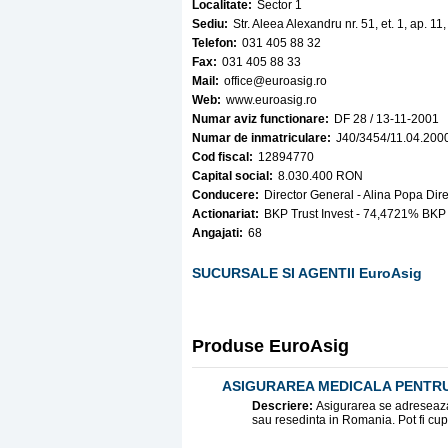
Localitate:
Sector 1
Sediu:
Str. Aleea Alexandru nr. 51, et. 1, ap. 11
Telefon:
031 405 88 32
Fax:
031 405 88 33
Mail:
office@euroasig.ro
Web:
www.euroasig.ro
Numar aviz functionare:
DF 28 / 13-11-2001
Numar de inmatriculare:
J40/3454/11.04.200
Cod fiscal:
12894770
Capital social:
8.030.400 RON
Conducere:
Director General - Alina Popa Dir
Actionariat:
BKP Trust Invest - 74,4721% BKP
Angajati:
68
SUCURSALE SI AGENTII EuroAsig
Produse EuroAsig
ASIGURAREA MEDICALA PENTRU 
Descriere:
Asigurarea se adreseaza 
sau resedinta in Romania. Pot fi cupri