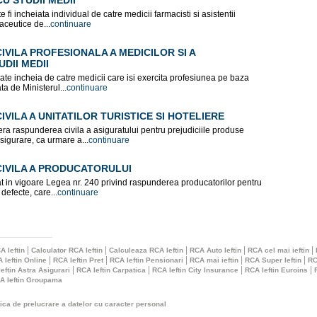
 STUDII MEDII
fi incheiata individual de catre medicii farmacisti si asistentii
aceutice de...
continuare
VILA PROFESIONALA A MEDICILOR SI A
DII MEDII
te incheia de catre medicii care isi exercita profesiunea pe baza
ta de Ministerul...
continuare
VILA A UNITATILOR TURISTICE SI HOTELIERE
a raspunderea civila a asiguratului pentru prejudiciile produse
asigurare, ca urmare a...
continuare
IVILA A PRODUCATORULUI
trat in vigoare Legea nr. 240 privind raspunderea producatorilor pentru
efecte, care...
continuare
|
|
|
|
|
A Ieftin
Calculator RCA Ieftin
Calculeaza RCA Ieftin
RCA Auto Ieftin
RCA cel mai ieftin
|
|
|
|
|
 Ieftin Online
RCA Ieftin Pret
RCA Ieftin Pensionari
RCA mai ieftin
RCA Super Ieftin
RC
|
|
|
|
eftin Astra Asigurari
RCA Ieftin Carpatica
RCA Ieftin City Insurance
RCA Ieftin Euroins
A Ieftin Groupama
tica de prelucrare a datelor cu caracter personal