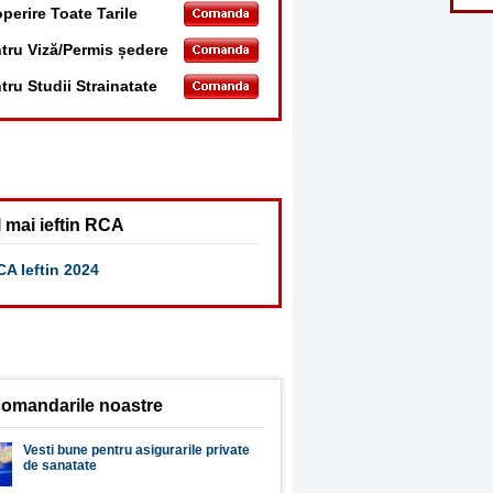
perire Toate Tarile
tru Viză/Permis ședere
tru Studii Strainatate
 mai ieftin RCA
A Ieftin 2024
omandarile noastre
Vesti bune pentru asigurarile private
de sanatate