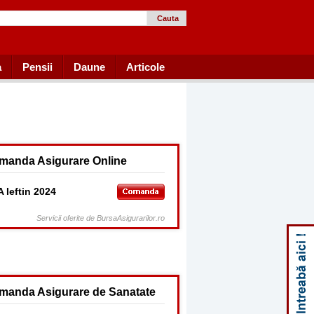
Cauta
a
Pensii
Daune
Articole
manda Asigurare Online
 Ieftin 2024
Servicii oferite de BursaAsigurarilor.ro
manda Asigurare de Sanatate