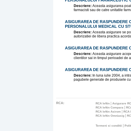
PERSONALULUI FARMACEUTIC CU
Descriere:
Aceasta asigurarea poate 
farmacisti sau de catre unitatile farm
ASIGURAREA DE RASPUNDERE CI
PERSONALULUI MEDICAL CU STU
Descriere:
Aceasta asigurare se poa
autorizatiei de libera practica acorda
ASIGURAREA DE RASPUNDERE CI
Descriere:
Aceasta asigurare acoper
clientilor sai in timpul perioadei de 
ASIGURAREA DE RASPUNDERE C
Descriere:
In luna iulie 2004, a in
pagubele generate de produsele cu d
RCA:
|
RCA Ieftin
Asigurare RC
|
RCA Ieftin Compara
RCA
|
RCA Ieftin Asirom
RCA I
|
RCA Ieftin Omniasig
RC
|
Termeni si conditii
Poli