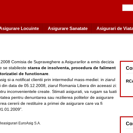
Asigurare Locuinte
Asigurare Sanatate
Asigurari de Viat
.2008 Comisia de Supraveghere a Asigurarilor a emis decizia
e se stabileste
starea de insolventa, procedura de faliment
Co
torizatiei de functionare
.
ig si-a notificat clientii prin intermediul mass-mediei: in ziarul
RCA
i din data de 05.12.2008, ziarul Romania Libera din aceeasi zi:
tru inconvenientele create. Stimati asigurati, va rugam sa luati
etatea pentru denuntarea sau rezilierea politelor de asigurare
ea cererii de restituire a primei de asigurare care va fi
01.01.2009".
 Reasigurari EuroAsig S.A.
Co