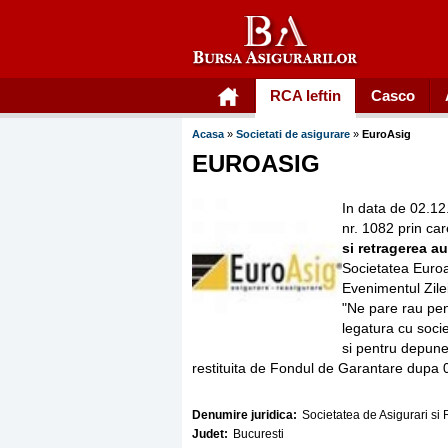
RCA Ieftin
Casco
Acasa
»
Societati de asigurare
»
EuroAsig
EUROASIG
In data de 02.12
nr. 1082 prin car
si retragerea au
Societatea Euroas
Evenimentul Zile
"Ne pare rau pen
legatura cu soci
si pentru depuner
restituita de Fondul de Garantare dupa 
Denumire juridica:
Societatea de Asigurari si
Judet:
Bucuresti