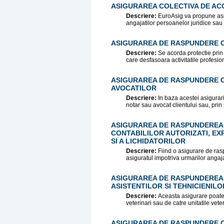
ASIGURAREA COLECTIVA DE AC
Descriere:
EuroAsig va propune asig
angajatilor persoanelor juridice sau
ASIGURAREA DE RASPUNDERE CI
Descriere:
Se acorda protectie prin 
care desfasoara activitatile profesiona
ASIGURAREA DE RASPUNDERE CI
AVOCATILOR
Descriere:
In baza acestei asigurar
notar sau avocat clientului sau, prin 
ASIGURAREA DE RASPUNDEREA C
CONTABILILOR AUTORIZATI, EXP
SI A LICHIDATORILOR
Descriere:
Fiind o asigurare de ras
asiguratul impotriva urmarilor angaja
ASIGURAREA DE RASPUNDEREA C
ASISTENTILOR SI TEHNICIENILO
Descriere:
Aceasta asigurare poate fi
veterinari sau de catre unitatile vete
ASIGURAREA DE RASPUNDERE CI