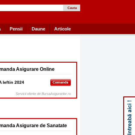
Cauta
a
Pensii
Daune
Articole
manda Asigurare Online
 Ieftin 2024
Servicii oferite de BursaAsigurarilor.ro
manda Asigurare de Sanatate