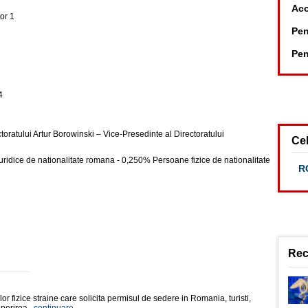
Aco
tor 1
Pen
Pen
4
toratului Artur Borowinski – Vice-Presedinte al Directoratului
Cel
idice de nationalitate romana - 0,250% Persoane fizice de nationalitate
RC
Rec
r fizice straine care solicita permisul de sedere in Romania, turisti,