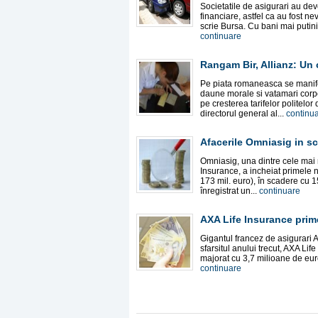
Societatile de asigurari au dev
financiare, astfel ca au fost n
scrie Bursa. Cu bani mai putini 
continuare
Rangam Bir, Allianz: Un 
Pe piata romaneasca se manife
daune morale si vatamari corp
pe cresterea tarifelor politelo
directorul general al...
continu
Afacerile Omniasig in sc
Omniasig, una dintre cele mai 
Insurance, a incheiat primele n
173 mil. euro), în scadere cu 
înregistrat un...
continuare
AXA Life Insurance prime
Gigantul francez de asigurari 
sfarsitul anului trecut, AXA Lif
majorat cu 3,7 milioane de euro 
continuare