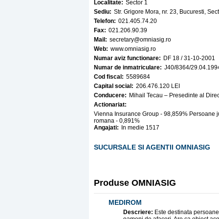
Localitate:
Sector 1
Sediu:
Str. Grigore Mora, nr. 23, Bucuresti, Sec
Telefon:
021.405.74.20
Fax:
021.206.90.39
Mail:
secretary@omniasig.ro
Web:
www.omniasig.ro
Numar aviz functionare:
DF 18 / 31-10-2001
Numar de inmatriculare:
J40/8364/29.04.199
Cod fiscal:
5589684
Capital social:
206.476.120 LEI
Conducere:
Mihail Tecau – Presedinte al Direc
Actionariat:
Vienna Insurance Group - 98,859% Persoane jur
romana - 0,891%
Angajati:
In medie 1517
SUCURSALE SI AGENTII OMNIASIG
Produse OMNIASIG
MEDIROM
Descriere:
Este destinata persoanelo