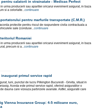
pentru calatorii in strainatate - Medicas Perfect
n urma producerii sau aparitiei oricarui eveniment asigurat, in baza
m si a celorlalte...
continuare
ortatorului pentru marfurile transportate (C.M.R.)
orda protectie pentru riscul de raspundere civila contractuala a
ehiculele sale (conduse...
continuare
 teritoriul Romaniei
n urma producerii sau aparitiei oricarui eveniment asigurat, in baza
at, precum si a...
continuare
 inaugurat primul service rapid
rat, luni, punctul de lucru Pilkington Bucuresti - Grivita, situat in
asig. Acesta este primul service rapid, oferind asiguratilor o
de dauna care vizeaza parbrizele avariate. Astfel, asiguratii care
ig Vienna Insurance Group: 4-5 milioane euro,
za