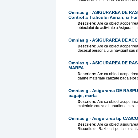
oameni de afaceri. Are ca obiect aco
Omniasig - ASIGURAREA DE RASPU
Control a Traficului Aerian, si Fur
Descriere:
Are ca obiect acoperirea 
obiectului de activitate a Asiguratului
Omniasig - ASIGURAREA DE AC
Descriere:
Are ca obiect acoperire
decesul personalului navigant sau 
Omniasig - ASIGURAREA DE RAS
MARFA
Descriere:
Are ca obiect acoperirea
daune materiale cauzate bagajelor si 
Omniasig - Asigurarea DE RASPU
bagaje, marfa
Descriere:
Are ca obiect acoperirea
materiale cauzate bunurilor din exter
Omniasig - Asigurarea tip CASCO 
Descriere:
Are ca obiect asigurare
Riscurile de Razboi si pericole simi