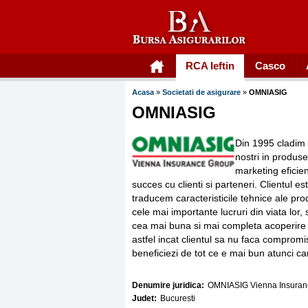
RCA Ieftin
Casco
Acasa
»
Societati de asigurare
»
OMNIASIG
OMNIASIG
Din 1995 cladim u
nostri in produse
marketing eficien
succes cu clienti si parteneri. Clientul e
traducem caracteristicile tehnice ale pro
cele mai importante lucruri din viata lor, 
cea mai buna si mai completa acoperire 
astfel incat clientul sa nu faca compromi
beneficiezi de tot ce e mai bun atunci ca
Denumire juridica:
OMNIASIG Vienna Insuran
Judet:
Bucuresti