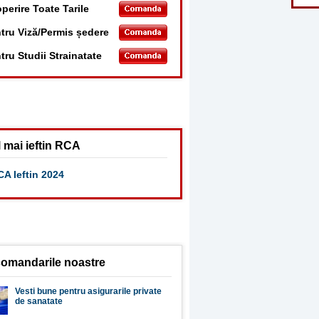
perire Toate Tarile
tru Viză/Permis ședere
tru Studii Strainatate
 mai ieftin RCA
A Ieftin 2024
omandarile noastre
Vesti bune pentru asigurarile private
de sanatate