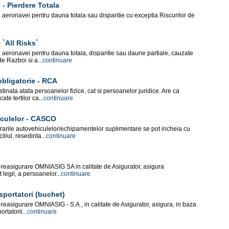
- Pierdere Totala
 aeronavei pentru dauna totala sau disparitie cu exceptia Riscurilor de
`All Risks`
 aeronavei pentru dauna totala, disparitie sau daune partiale, cauzate
de Razboi si a...
continuare
obligatorie - RCA
inata atata persoanelor fizice, cat si persoanelor juridice. Are ca
te tertilor ca...
continuare
iculelor - CASCO
urarile autovehiculelor/echipamentelor suplimentare se pot incheia cu
liul, resedinta...
continuare
-reasigurare OMNIASIG SA in calitate de Asigurator, asigura
 legii, a persoanelor...
continuare
portatori (buchet)
reasigurare OMNIASIG - S.A., in calitate de Asigurator, asigura, in baza
rtatorii...
continuare