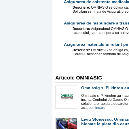
Asigurarea de asistenta medicala 
Descriere:
OMNIASIG se obliga ca, i
Solicitarii semnata de Asigurat, precu
Asigurarea de raspundere a transp
Descriere:
Asiguratorul OMNIASIG ac
carausului, care transporta cu autov
Asigurarea materialului rulant pe
Descriere:
OMNIASIG se obliga ca, i
Cererii-Chestionar semnata de Asigur
Articole OMNIASIG
Omniasig si Pilkinton au
Omniasig si Pilkington au inaugu
incinta Centrului de Daune Omni
solutionare rapida a dosarelor 
au...
continuare
Liviu Stoicescu, Omnias
blocate la plata din cau