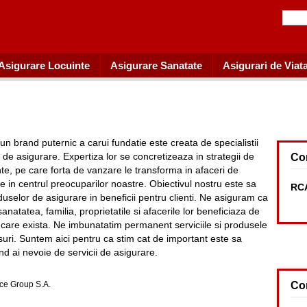
Asigurare Locuinte
Asigurare Sanatate
Asigurari de Viat
n brand puternic a carui fundatie este creata de specialistii
 de asigurare. Expertiza lor se concretizeaza in strategii de
Co
te, pe care forta de vanzare le transforma in afaceri de
ste in centrul preocuparilor noastre. Obiectivul nostru este sa
RCA
duselor de asigurare in beneficii pentru clienti. Ne asiguram ca
sanatatea, familia, proprietatile si afacerile lor beneficiaza de
care exista. Ne imbunatatim permanent serviciile si produsele
suri. Suntem aici pentru ca stim cat de important este sa
nd ai nevoie de servicii de asigurare.
ce Group S.A.
Co