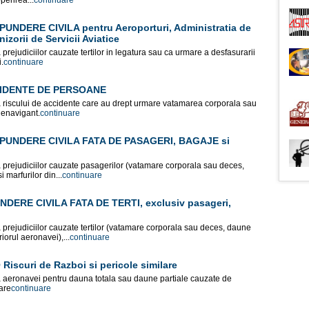
perirea...
continuare
NDERE CIVILA pentru Aeroporturi, Administratia de
nizorii de Servicii Aviatice
prejudiciilor cauzate tertilor in legatura sau ca urmare a desfasurarii
.
continuare
CIDENTE DE PERSOANE
a riscului de accidente care au drept urmare vatamarea corporala sau
nenavigant.
continuare
PUNDERE CIVILA FATA DE PASAGERI, BAGAJE si
 prejudiciilor cauzate pasagerilor (vatamare corporala sau deces,
marfurilor din...
continuare
NDERE CIVILA FATA DE TERTI, exclusiv pasageri,
 prejudiciilor cauzate tertilor (vatamare corporala sau deces, daune
iorul aeronavei),...
continuare
Riscuri de Razboi si pericole similare
a aeronavei pentru dauna totala sau daune partiale cauzate de
lare
continuare