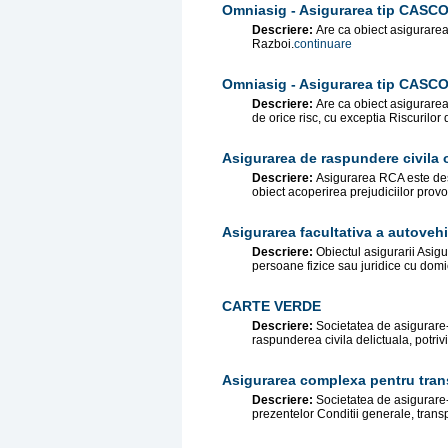
Omniasig - Asigurarea tip CASCO 
Descriere:
Are ca obiect asigurarea
Razboi.
continuare
Omniasig - Asigurarea tip CASCO 
Descriere:
Are ca obiect asigurarea
de orice risc, cu exceptia Riscurilor 
Asigurarea de raspundere civila 
Descriere:
Asigurarea RCA este dest
obiect acoperirea prejudiciilor provoca
Asigurarea facultativa a autoveh
Descriere:
Obiectul asigurarii Asig
persoane fizice sau juridice cu domici
CARTE VERDE
Descriere:
Societatea de asigurare
raspunderea civila delictuala, potrivit
Asigurarea complexa pentru trans
Descriere:
Societatea de asigurare-
prezentelor Conditii generale, transpo