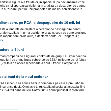
enit tinte sigure ale fraudelor, in special dupa declansarea crizei
evoite sa isi sporeasca vigilenta in analizarea dosarelor de dauna,
in buzunare, pentru unii proprietari de masini achizitionate in...
client cere, pe RCA, o despagubire de 10 mil. lei
sta o tendinta de crestere a cererilor de despagubire pentru
orale rezultate in urma accidentelor auto, ceea ce pune presiune
r de raspundere civila auto, a declarat pentru ZF Rangam Bir,
are
adere la 9 luni
mari companii de asigurari, controlata de grupul austriac Vienna
oua luni cu prime brute subscrise de 723,4 milioane de lei (circa
15,7% fata de aceeasi pe­rioada a anului trecut. Compania a
ste bani de la noul actionar
AXA a inceput sa aduca bani in compania pe care a preluat-o la
e Insurance (fosta Omniasig Life), capitalul social al acesteia fiind
(15,4 milioane de lei). Potrivit unui anunt publicat in Monitorul...