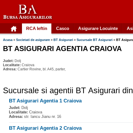
RCA Ieftin
Casco
Asigurare Locuinte
As
Acasa
»
Societati de asigurare
»
BT Asigurari
»
Sucursale BT Asigurari
»
BT Asigura
BT ASIGURARI AGENTIA CRAIOVA
Judet:
Dolj
Localitate:
Craiova
Adresa:
Cartier Rovine, bl. A45, parter,
Sucursale si agentii BT Asigurari di
BT Asigurari Agentia 1 Craiova
Judet:
Dolj
Localitate:
Craiova
Adresa:
str. Iancu Jianu nr. 16
BT Asigurari Agentia 2 Craiova