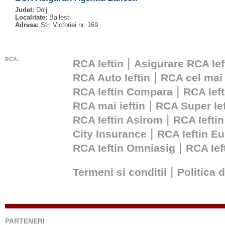
Judet:
Dolj
Localitate:
Bailesti
Adresa:
Str. Victoriei nr. 169
RCA:
|
RCA Ieftin
Asigurare RCA Ief
|
RCA Auto Ieftin
RCA cel mai 
|
RCA Ieftin Compara
RCA Ieft
|
RCA mai ieftin
RCA Super Ief
|
RCA Ieftin Asirom
RCA Ieftin
|
City Insurance
RCA Ieftin Eu
|
RCA Ieftin Omniasig
RCA Ie
|
Termeni si conditii
Politica 
PARTENERI