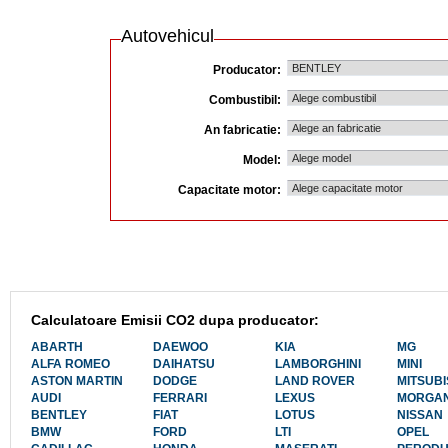
Autovehicul
Producator:
Combustibil:
An fabricatie:
Model:
Capacitate motor:
Calculatoare Emisii CO2 dupa producator:
ABARTH
DAEWOO
KIA
MG
ALFA ROMEO
DAIHATSU
LAMBORGHINI
MINI
ASTON MARTIN
DODGE
LAND ROVER
MITSUBI
AUDI
FERRARI
LEXUS
MORGA
BENTLEY
FIAT
LOTUS
NISSAN
BMW
FORD
LTI
OPEL