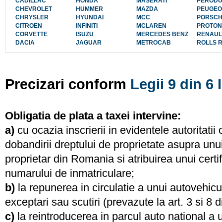
CADILLAC
HONDA
MASERATI
PEROD
CHEVROLET
HUMMER
MAZDA
PEUGEO
CHRYSLER
HYUNDAI
MCC
PORSC
CITROEN
INFINITI
MCLAREN
PROTON
CORVETTE
ISUZU
MERCEDES BENZ
RENAUL
DACIA
JAGUAR
METROCAB
ROLLS 
Precizari conform
Legii 9 din 6 
Obligatia de plata a taxei intervine:
a)
cu ocazia inscrierii in evidentele autoritatii 
dobandirii dreptului de proprietate asupra unu
proprietar din Romania si atribuirea unui certif
numarului de inmatriculare;
b)
la repunerea in circulatie a unui autovehic
exceptari sau scutiri (prevazute la art. 3 si 8 
c)
la reintroducerea in parcul auto national a u