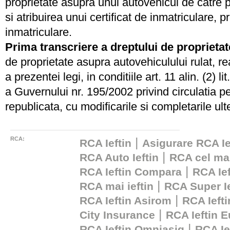
proprietate asupra unui autovehicul de catre 
si atribuirea unui certificat de inmatriculare,
inmatriculare.
Prima transcriere a dreptului de proprieta
de proprietate asupra autovehiculului rulat, re
a prezentei legi, in conditiile art. 11 alin. (2) 
a Guvernului nr. 195/2002 privind circulatia p
republicata, cu modificarile si completarile ult
RCA:
|
RCA Ieftin
Asigurare RCA Ie
|
RCA Auto Ieftin
RCA cel mai
|
RCA Ieftin Compara
RCA Ief
|
RCA mai ieftin
RCA Super Ie
|
RCA Ieftin Asirom
RCA Iefti
|
City Insurance
RCA Ieftin E
|
RCA Ieftin Omniasig
RCA Ie