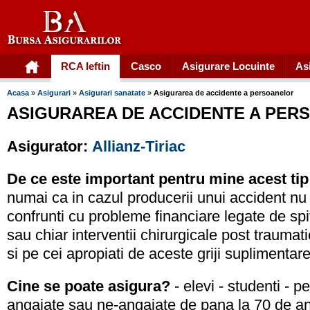
RCA Ieftin
Casco
Asigurare Locuinte
As
Acasa
»
Asigurari
»
Asigurari sanatate
»
Asigurarea de accidente a persoanelor
ASIGURAREA DE ACCIDENTE A PER
Asigurator:
Allianz-Tiriac
De ce este important pentru mine acest tip
numai ca in cazul producerii unui accident nu 
confrunti cu probleme financiare legate de spi
sau chiar interventii chirurgicale post traumatic
si pe cei apropiati de aceste griji suplimentare
Cine se poate asigura?
- elevi - studenti - p
angajate sau ne-angajate de pana la 70 de an