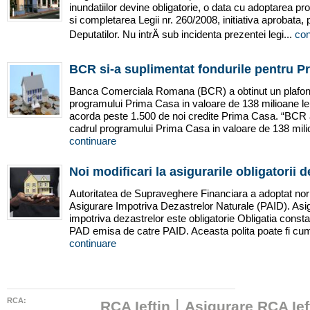
inundatiilor devine obligatorie, o data cu adoptarea pr
si completarea Legii nr. 260/2008, initiativa aprobata, 
Deputatilor. Nu intrÄ sub incidenta prezentei legi...
con
BCR si-a suplimentat fondurile pentru P
Banca Comerciala Romana (BCR) a obtinut un plafon 
programului Prima Casa in valoare de 138 milioane l
acorda peste 1.500 de noi credite Prima Casa. “BCR a 
cadrul programului Prima Casa in valoare de 138 milioa
continuare
Noi modificari la asigurarile obligatorii d
Autoritatea de Supraveghere Financiara a adoptat nor
Asigurare Impotriva Dezastrelor Naturale (PAID). Asig
impotriva dezastrelor este obligatorie Obligatia const
PAD emisa de catre PAID. Aceasta polita poate fi cum
continuare
RCA:
|
RCA Ieftin
Asigurare RCA Ief