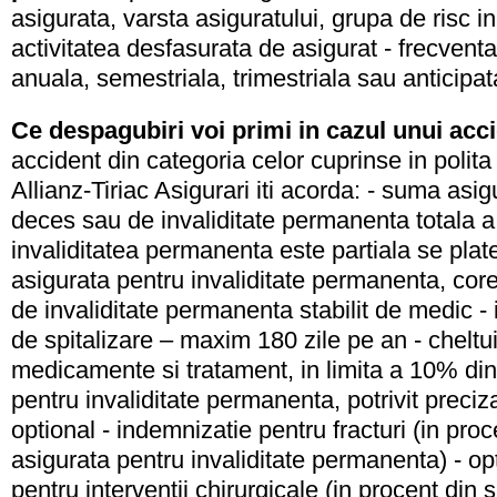
asigurata, varsta asiguratului, grupa de risc 
activitatea desfasurata de asigurat - frecventa
anuala, semestriala, trimestriala sau anticipat
Ce despagubiri voi primi in cazul unui acc
accident din categoria celor cuprinse in polita
Allianz-Tiriac Asigurari iti acorda: - suma asig
deces sau de invaliditate permanenta totala a
invaliditatea permanenta este partiala se pla
asigurata pentru invaliditate permanenta, cor
de invaliditate permanenta stabilit de medic - 
de spitalizare – maxim 180 zile pe an - cheltui
medicamente si tratament, in limita a 10% di
pentru invaliditate permanenta, potrivit precizar
optional - indemnizatie pentru fracturi (in pro
asigurata pentru invaliditate permanenta) - op
pentru interventii chirurgicale (in procent din