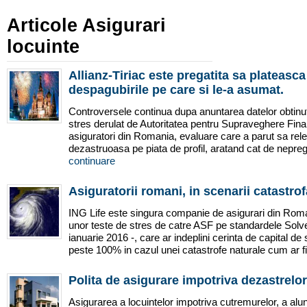
Articole Asigurari
locuinte
Allianz-Tiriac este pregatita sa plateasca 
despagubirile pe care si le-a asumat.
Controversele continua dupa anuntarea datelor obtinut
stres derulat de Autoritatea pentru Supraveghere Fina
asiguratori din Romania, evaluare care a parut sa rele
dezastruoasa pe piata de profil, aratand cat de neprega
continuare
Asiguratorii romani, in scenarii catastrof
ING Life este singura companie de asigurari din Roma
unor teste de stres de catre ASF pe standardele Solven
ianuarie 2016 -, care ar indeplini cerinta de capital de
peste 100% in cazul unei catastrofe naturale cum ar fi
Polita de asigurare impotriva dezastrelor
Asigurarea a locuintelor impotriva cutremurelor, a alu