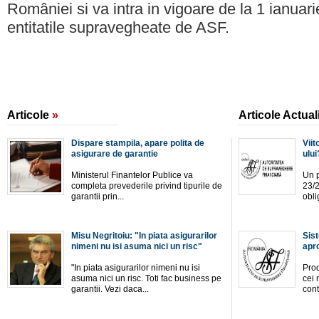
României si va intra in vigoare de la 1 ianuar
entitatile supravegheate de ASF.
Articole
»
Articole Actual
Dispare stampila, apare polita de
Viit
asigurare de garantie
ului
Ministerul Finantelor Publice va
Un p
completa prevederile privind tipurile de
23/
garantii prin...
obli
Misu Negritoiu: "In piata asigurarilor
Sis
nimeni nu isi asuma nici un risc"
apro
"In piata asigurarilor nimeni nu isi
Prod
asuma nici un risc. Toti fac business pe
cei 
garantii. Vezi daca...
cont