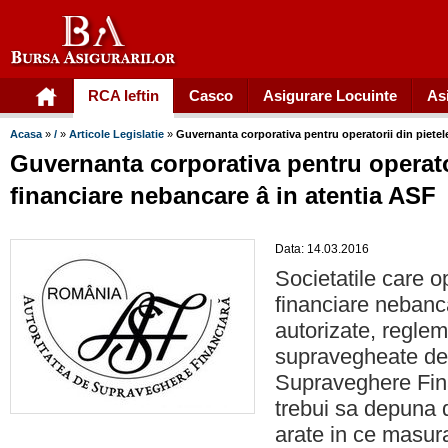
RCA Ieftin
Casco
Asigurare Locuinte
As
Acasa
»
/
»
Articole Legislatie
»
Guvernanta corporativa pentru operatorii din pietel
Guvernanta corporativa pentru operator
financiare nebancare â in atentia ASF
Data: 14.03.2016
Societatile care o
financiare nebanc
autorizate, reglem
supravegheate de 
Supraveghere Fin
trebui sa depuna d
arate in ce masur