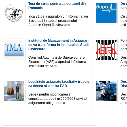
Test de stres pentru asiguratorii din
De 
Romania
san
Inca 21 de asiguratori din Romania vor
Cu o
fi evaluati in cadrul programului
nu d
Balance Sheet Review and...
esti
Institutul de Management in Asigurari
Fon
se va transforma in Institutul de Studii
cere
Financiare
cer
Consiliul Autoritatii de Supraveghere
Desp
Financiara (ASF) a aprobat infiintarea
Asig
Institutului de Studii...
anev
Locuintele asigurate facultativ trebuie
Dec
sa detina si o polita PAD
Dis
Legea pentru modificarea si
Deco
completarea Legii nr.260/2008 privind
RCA
asigurarea obligatorie a...
auto