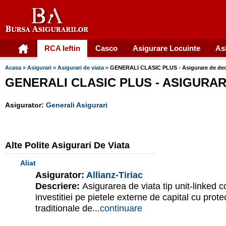
RCA Ieftin
Casco
Asigurare Locuinte
As
Acasa
»
Asigurari
»
Asigurari de viata
»
GENERALI CLASIC PLUS - Asigurare de de
GENERALI CLASIC PLUS - ASIGURA
Asigurator:
Generali Asigurari
Alte Polite Asigurari De Viata
Aliat
Asigurator:
Allianz-Tiriac
Descriere:
Asigurarea de viata tip unit-linked 
investitiei pe pietele externe de capital cu prote
traditionale de...
continuare