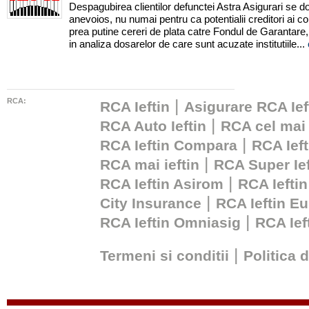
Despagubirea clientilor defunctei Astra Asigurari se d
anevoios, nu numai pentru ca potentialii creditori ai co
prea putine cereri de plata catre Fondul de Garantare, 
in analiza dosarelor de care sunt acuzate institutiile...
RCA:
|
RCA Ieftin
Asigurare RCA Ief
|
RCA Auto Ieftin
RCA cel mai 
|
RCA Ieftin Compara
RCA Ieft
|
RCA mai ieftin
RCA Super Ief
|
RCA Ieftin Asirom
RCA Ieftin
|
City Insurance
RCA Ieftin Eu
|
RCA Ieftin Omniasig
RCA Ie
|
Termeni si conditii
Politica 