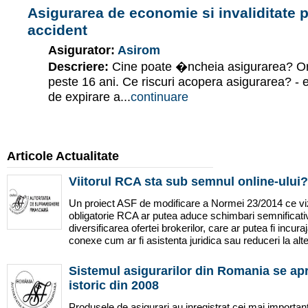
Asigurarea de economie si invaliditate
accident
Asigurator:
Asirom
Descriere:
Cine poate �ncheia asigurarea? O
peste 16 ani. Ce riscuri acopera asigurarea? - 
de expirare a...
continuare
Articole Actualitate
Viitorul RCA sta sub semnul online-ului?
Un proiect ASF de modificare a Normei 23/2014 ce v
obligatorie RCA ar putea aduce schimbari semnificativ
diversificarea ofertei brokerilor, care ar putea fi incuraj
conexe cum ar fi asistenta juridica sau reduceri la alte 
Sistemul asigurarilor din Romania se apr
istoric din 2008
Produsele de asigurari au inregistrat cei mai importanti