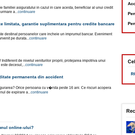
Aco
e familiei asiguratului in cazul in care acesta, beneficiar al unui credit
urmare a...
continuare
Pen
Pen
te limitata, garantie suplimentara pentru credite bancare
este destinat persoanelor care incheie un imprumut bancar. Eveniment
rvenit pe durata...
continuare
 Indiferent de nivelul veniturilor proprii, protejarea impotriva unui
Cel
este decesul,...
continuare
RC
ditate permanenta din accident
urarea? Orice persoana cu v�rsta peste 16 ani. Ce riscuri acopera
ul de expirare a...
continuare
Rec
mnul online-ului?