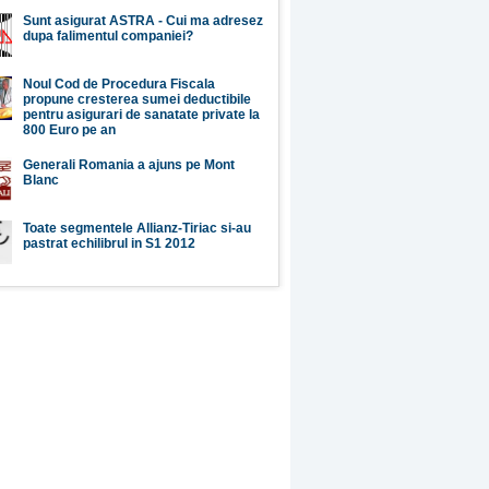
Sunt asigurat ASTRA - Cui ma adresez
dupa falimentul companiei?
Noul Cod de Procedura Fiscala
propune cresterea sumei deductibile
pentru asigurari de sanatate private la
800 Euro pe an
Generali Romania a ajuns pe Mont
Blanc
Toate segmentele Allianz-Tiriac si-au
pastrat echilibrul in S1 2012