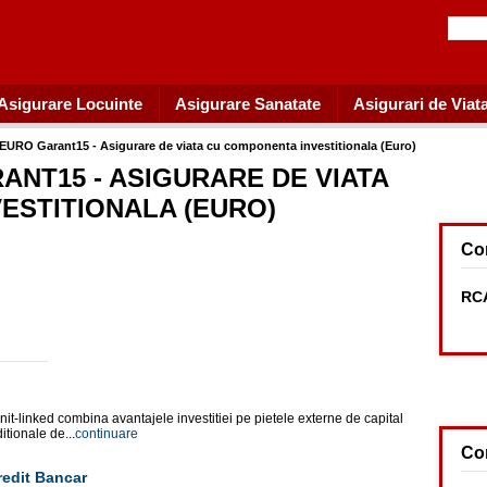
Asigurare Locuinte
Asigurare Sanatate
Asigurari de Viat
 EURO Garant15 - Asigurare de viata cu componenta investitionala (Euro)
ANT15 - ASIGURARE DE VIATA
ESTITIONALA (EURO)
Co
RCA
nit-linked combina avantajele investitiei pe pietele externe de capital
itionale de...
continuare
Co
redit Bancar