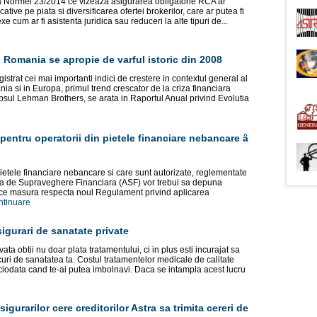
a Normei 23/2014 ce vizeaza asigurarea obligatorie RCA ar
ive pe piata si diversificarea ofertei brokerilor, care ar putea fi
xe cum ar fi asistenta juridica sau reduceri la alte tipuri de...
n Romania se apropie de varful istoric din 2008
istrat cei mai importanti indici de crestere in contextul general al
a si in Europa, primul trend crescator de la criza financiara
sul Lehman Brothers, se arata in Raportul Anual privind Evolutia
entru operatorii din pietele financiare nebancare â
ietele financiare nebancare si care sunt autorizate, reglementate
ea de Supraveghere Financiara (ASF) vor trebui sa depuna
in ce masura respecta noul Regulament privind aplicarea
ntinuare
igurari de sanatate private
ta obtii nu doar plata tratamentului, ci in plus esti incurajat sa
curi de sanatatea ta. Costul tratamentelor medicale de calitate
iciodata cand te-ai putea imbolnavi. Daca se intampla acest lucru
gurarilor cere creditorilor Astra sa trimita cereri de