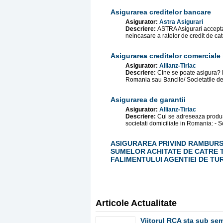
Asigurarea creditelor bancare
Asigurator:
Astra Asigurari
Descriere:
ASTRA Asigurari accepta 
neincasare a ratelor de credit de cat
Asigurarea creditelor comerciale
Asigurator:
Allianz-Tiriac
Descriere:
Cine se poate asigura? P
Romania sau Bancile/ Societatile de 
Asigurarea de garantii
Asigurator:
Allianz-Tiriac
Descriere:
Cui se adreseaza produs
societati domiciliate in Romania: - So
ASIGURAREA PRIVIND RAMBURSA
SUMELOR ACHITATE DE CATRE TU
FALIMENTULUI AGENTIEI DE TU
Articole Actualitate
Viitorul RCA sta sub se