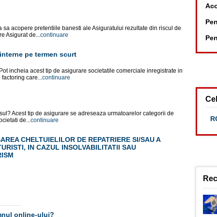
Aco
Pen
sa acopere pretentiile banesti ale Asiguratului rezultate din riscul de
re Asigurat de...
continuare
Pen
 interne pe termen scurt
ot incheia acest tip de asigurare societatile comerciale inregistrate in
factoring care...
continuare
Cel
ul? Acest tip de asigurare se adreseaza urmatoarelor categorii de
RC
cietati de...
continuare
REA CHELTUIELILOR DE REPATRIERE SI/SAU A
RISTI, IN CAZUL INSOLVABILITATII SAU
RISM
Rec
mnul online-ului?