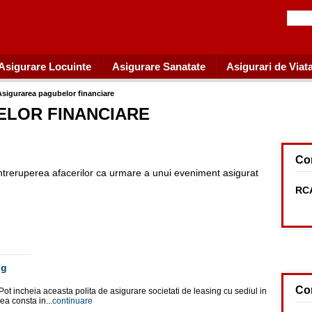
Asigurare Locuinte
Asigurare Sanatate
Asigurari de Viat
Asigurarea pagubelor financiare
ELOR FINANCIARE
Co
ntreruperea afacerilor ca urmare a unui eveniment asigurat
RCA
ng
Co
ot incheia aceasta polita de asigurare societati de leasing cu sediul in
a consta in...
continuare