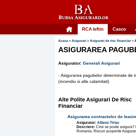
RCA Ieftin
Casco
Acasa
»
Asigurari
»
Asigurari de risc financiar
»
ASIGURAREA PAGUB
Asigurator:
Generali Asigurari
- Asigurarea pagubelor determinate de i
(incendiu si alte calamitati)
Alte Polite Asigurari De Risc
Financiar
Asigurarea contractelor de leasi
Asigurator:
Allianz-Tiriac
Descriere:
Cine se poate asigura? P
Romania. Riscuri acoperite Asigurare