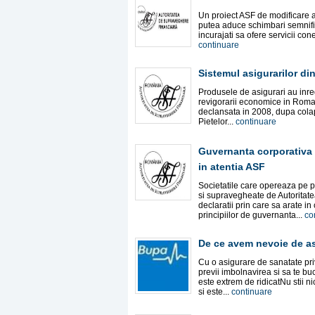
Un proiect ASF de modificare 
putea aduce schimbari semnificat
incurajati sa ofere servicii cone
continuare
Sistemul asigurarilor di
Produsele de asigurari au inreg
revigorarii economice in Romani
declansata in 2008, dupa colap
Pietelor...
continuare
Guvernanta corporativa p
in atentia ASF
Societatile care opereaza pe p
si supravegheate de Autoritat
declaratii prin care sa arate 
principiilor de guvernanta...
co
De ce avem nevoie de as
Cu o asigurare de sanatate priva
previi imbolnavirea si sa te bu
este extrem de ridicatNu stii n
si este...
continuare