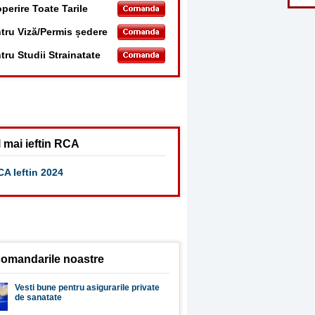
perire Toate Tarile
tru Viză/Permis ședere
tru Studii Strainatate
 mai ieftin RCA
A Ieftin 2024
omandarile noastre
Vesti bune pentru asigurarile private
de sanatate