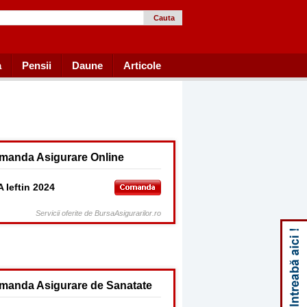
Cauta
a
Pensii
Daune
Articole
manda Asigurare Online
 Ieftin 2024
Servicii oferite de BursaAsigurarilor.ro
manda Asigurare de Sanatate