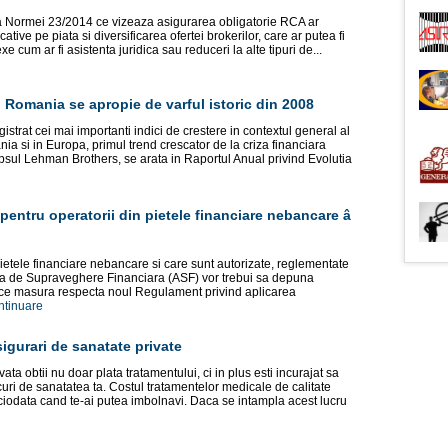
a Normei 23/2014 ce vizeaza asigurarea obligatorie RCA ar
ive pe piata si diversificarea ofertei brokerilor, care ar putea fi
xe cum ar fi asistenta juridica sau reduceri la alte tipuri de...
n Romania se apropie de varful istoric din 2008
istrat cei mai importanti indici de crestere in contextul general al
a si in Europa, primul trend crescator de la criza financiara
sul Lehman Brothers, se arata in Raportul Anual privind Evolutia
entru operatorii din pietele financiare nebancare â
ietele financiare nebancare si care sunt autorizate, reglementate
ea de Supraveghere Financiara (ASF) vor trebui sa depuna
in ce masura respecta noul Regulament privind aplicarea
ntinuare
igurari de sanatate private
ta obtii nu doar plata tratamentului, ci in plus esti incurajat sa
curi de sanatatea ta. Costul tratamentelor medicale de calitate
iciodata cand te-ai putea imbolnavi. Daca se intampla acest lucru