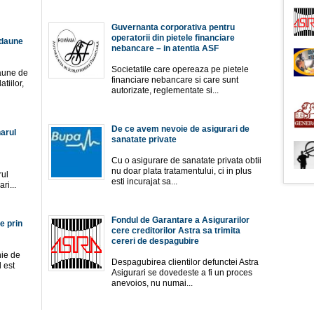
Guvernanta corporativa pentru
operatorii din pietele financiare
 daune
nebancare – in atentia ASF
Societatile care opereaza pe pietele
daune de
financiare nebancare si care sunt
tiilor,
autorizate, reglementate si...
De ce avem nevoie de asigurari de
narul
sanatate private
Cu o asigurare de sanatate privata obtii
nu doar plata tratamentului, ci in plus
rul
esti incurajat sa...
ri...
Fondul de Garantare a Asigurarilor
e prin
cere creditorilor Astra sa trimita
cereri de despagubire
ie de
Despagubirea clientilor defunctei Astra
l est
Asigurari se dovedeste a fi un proces
anevoios, nu numai...