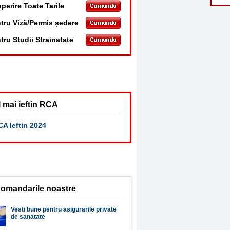
perire Toate Tarile
tru Viză/Permis ședere
tru Studii Strainatate
 mai ieftin RCA
A Ieftin 2024
omandarile noastre
Vesti bune pentru asigurarile private
de sanatate