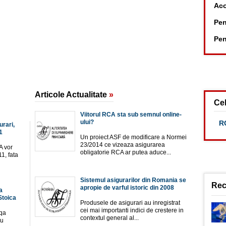
Aco
Pen
Pen
Articole Actualitate
»
Cel
Viitorul RCA sta sub semnul online-
ului?
RC
urari,
1
Un proiect ASF de modificare a Normei
23/2014 ce vizeaza asigurarea
A vor
obligatorie RCA ar putea aduce...
1, fata
Sistemul asigurarilor din Romania se
Rec
apropie de varful istoric din 2008
a
Stoica
Produsele de asigurari au inregistrat
cei mai importanti indici de crestere in
iqa
contextul general al...
iu