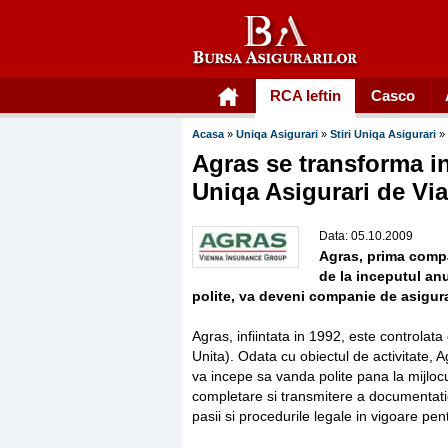
RCA Ieftin
Casco
Acasa
»
Uniqa Asigurari
»
Stiri Uniqa Asigurari
»
Agras se transforma in
Uniqa Asigurari de Via
Data: 05.10.2009
Agras, prima compan
de la inceputul anu
polite, va deveni companie de asigura
Agras, infiintata in 1992, este controlata
Unita). Odata cu obiectul de activitate, 
va incepe sa vanda polite pana la mijlocu
completare si transmitere a documentatie
pasii si procedurile legale in vigoare pen