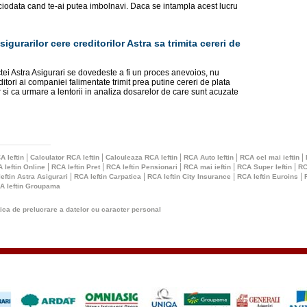
iciodata cand te-ai putea imbolnavi. Daca se intampla acest lucru
gurarilor cere creditorilor Astra sa trimita cereri de
tei Astra Asigurari se dovedeste a fi un proces anevoios, nu
itori ai companiei falimentate trimit prea putine cereri de plata
si ca urmare a lentorii in analiza dosarelor de care sunt acuzate
|
|
|
|
|
A Ieftin
Calculator RCA Ieftin
Calculeaza RCA Ieftin
RCA Auto Ieftin
RCA cel mai ieftin
|
|
|
|
|
 Ieftin Online
RCA Ieftin Pret
RCA Ieftin Pensionari
RCA mai ieftin
RCA Super Ieftin
RC
|
|
|
|
eftin Astra Asigurari
RCA Ieftin Carpatica
RCA Ieftin City Insurance
RCA Ieftin Euroins
A Ieftin Groupama
tica de prelucrare a datelor cu caracter personal