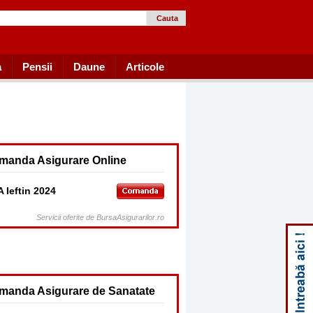
Cauta
a
Pensii
Daune
Articole
manda Asigurare Online
 Ieftin 2024
Servicii oferite de BursaAsigurarilor.ro
manda Asigurare de Sanatate