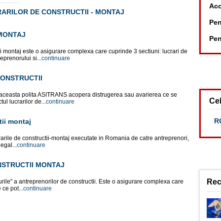
Aco
ARILOR DE CONSTRUCTII - MONTAJ
Pen
MONTAJ
Pen
i montaj este o asigurare complexa care cuprinde 3 sectiuni: lucrari de
eprenorului si...
continuare
ONSTRUCTII
in aceasta polita ASITRANS acopera distrugerea sau avarierea ce se
Cel
ul lucrarilor de...
continuare
RC
tii montaj
rarile de constructii-montaj executate in Romania de catre antreprenori,
egal...
continuare
NSTRUCTII MONTAJ
Rec
urile" a antreprenorilor de constructii. Este o asigurare complexa care
 ce pot...
continuare