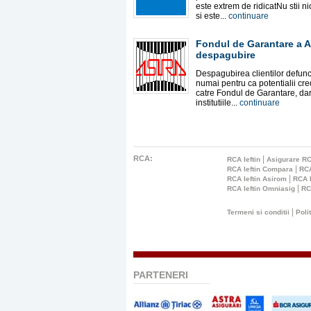
este extrem de ridicatNu stii n
si este...
continuare
Fondul de Garantare a Asi
despagubire
Despagubirea clientilor defunc
numai pentru ca potentialii cred
catre Fondul de Garantare, dar 
institutiile...
continuare
RCA:
|
RCA Ieftin
Asigurare RC
|
RCA Ieftin Compara
RCA
|
RCA Ieftin Asirom
RCA I
|
RCA Ieftin Omniasig
RC
|
Termeni si conditii
Poli
PARTENERI