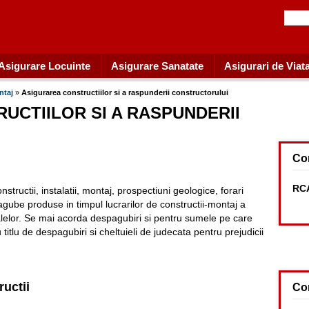
Asigurare Locuinte
Asigurare Sanatate
Asigurari de Viat
ontaj
»
Asigurarea constructiilor si a raspunderii constructorului
UCTIILOR SI A RASPUNDERII
Co
RCA
tructii, instalatii, montaj, prospectiuni geologice, forari
pagube produse in timpul lucrarilor de constructii-montaj a
terialelor. Se mai acorda despagubiri si pentru sumele pe care
 titlu de despagubiri si cheltuieli de judecata pentru prejudicii
ructii
Co