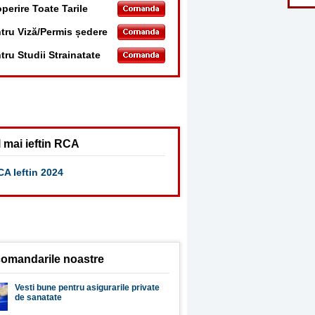
perire Toate Tarile
tru Viză/Permis ședere
tru Studii Strainatate
 mai ieftin RCA
A Ieftin 2024
omandarile noastre
Vesti bune pentru asigurarile private
de sanatate