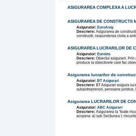
ASIGURAREA COMPLEXA A LUCR
ASIGURAREA DE CONSTRUCTII 
Asigurator:
EuroAsig
Descriere:
Asigurarea de constructi
constructii, raspunderea civila a antr
ASIGURAREA LUCRARILOR DE C
Asigurator:
Euroins
Descriere:
Obiectul asigurarii. Pr
produce la obiectivele care fac obiect
Asigurarea lucrarilor de construc
Asigurator:
BT Asigurari
Descriere:
BT Asigurari asigura luc
subantreprenori, persoane juridice, l
Asigurarea LUCRARILOR DE CO
Asigurator:
ABC Asigurari
Descriere:
Asigurarea la "toate risc
acopera: a) sub Sectiunea I: riscurile