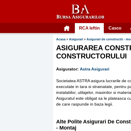
RCA Ieftin
Casco
Acasa
»
Asigurari
»
Asigurari de constructii - m
ASIGURAREA CONSTR
CONSTRUCTORULUI
Asigurator:
Astra Asigurari
Societatea ASTRA asigura lucrarile de cons
executate in tara si strainatate, pentru 
instalatiilor, utilajelor, masinilor si ma
Asiguratul este obligat sa le plateasca cu
de care raspunde in baza legii.
Alte Polite Asigurari De Const
- Montaj