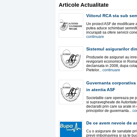
Articole Actualitate
Viitorul RCA sta sub se
Un proiect ASF de modificare 
putea aduce schimbari semnificat
incurajati sa ofere servicii cone
continuare
Sistemul asigurarilor di
Produsele de asigurari au inreg
revigorarii economice in Romani
declansata in 2008, dupa colap
Pietelor...
continuare
Guvernanta corporativa p
in atentia ASF
Societatile care opereaza pe p
si supravegheate de Autoritat
declaratii prin care sa arate 
principiilor de guvernanta...
co
De ce avem nevoie de as
Cu o asigurare de sanatate priva
previi imbolnavirea si sa te bu