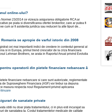
mnul online-ului?
a Normei 23/2014 ce vizeaza asigurarea obligatorie RCA ar
ive pe piata si diversificarea ofertei brokerilor, care ar putea fi
xe cum ar fi asistenta juridica sau reduceri la alte tipuri de...
n Romania se apropie de varful istoric din 2008
istrat cei mai importanti indici de crestere in contextul general al
a si in Europa, primul trend crescator de la criza financiara
sul Lehman Brothers, se arata in Raportul Anual privind Evolutia
entru operatorii din pietele financiare nebancare â
ietele financiare nebancare si care sunt autorizate, reglementate
ea de Supraveghere Financiara (ASF) vor trebui sa depuna
in ce masura respecta noul Regulament privind aplicarea
ntinuare
igurari de sanatate private
ta obtii nu doar plata tratamentului, ci in plus esti incurajat sa
curi de sanatatea ta. Costul tratamentelor medicale de calitate