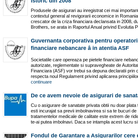
istoric din 2008
Produsele de asigurari au inregistrat cei mai importanti
contextul general al revigorarii economice in Romania 
crescator de la criza financiara declansata in 2008,
Brothers, se arata in Raportul Anual privind Evolutia Pi
Guvernanta corporativa pentru operatorii
financiare nebancare â in atentia ASF
Societatile care opereaza pe pietele financiare nebanc
autorizate, reglementate si supravegheate de Autori
Financiara (ASF) vor trebui sa depuna declaratii prin
respecta noul Regulament privind aplicarea principiilo
continuare
De ce avem nevoie de asigurari de sanat
Cu o asigurare de sanatate privata obtii nu doar plata t
esti incurajat sa previi imbolnavirea si sa te bucuri de
tratamentelor medicale de calitate este extrem de ridi
te-ai putea imbolnavi. Daca se intampla acest lucru si
Fondul de Garantare a Asigurarilor cere c