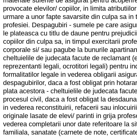
materiale suferite de asigurat pentru acoperire
provocate elevilor/ copiilor, in limita atributiilo
urmare a unor fapte savarsite din culpa sa in t
profesiei. Despagubiri - sumele pe care asigur
le plateasca cu titlu de daune pentru prejudici
copiilor din culpa sa, in timpul exercitarii prof
corporale si/ sau pagube la bunurile apartina
cheltuielile de judecata facute de reclamant (el
reprezentanti legali, ocrotitori legali) pentru i
formalitatilor legale in vederea obligarii asigur
despagubirilor, daca a fost obligat prin hotar
plata acestora - cheltuielile de judecata facut
procesul civil, daca a fost obligat la desdauna
in vederea reconstituirii, refacerii sau inlocui
originale lasate de elevi/ parinti in grija profesor
vederea completarii unor date referitoare la si
familiala, sanatate (carnete de note, certifica