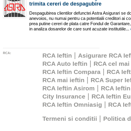
trimita cereri de despagubire
Despagubirea clientilor defunctei Astra Asigurari se d
anevoios, nu numai pentru ca potentialii creditori ai co
prea putine cereri de plata catre Fondul de Garantare, 
in analiza dosarelor de care sunt acuzate institutiile...
RCA:
|
RCA Ieftin
Asigurare RCA Ief
|
RCA Auto Ieftin
RCA cel mai 
|
RCA Ieftin Compara
RCA Ieft
|
RCA mai ieftin
RCA Super Ief
|
RCA Ieftin Asirom
RCA Ieftin
|
City Insurance
RCA Ieftin Eu
|
RCA Ieftin Omniasig
RCA Ie
|
Termeni si conditii
Politica 