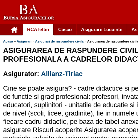
RCA Ieftin
Casco
Asigurare Locuinte
As
Acasa
»
Asigurari
»
Asigurari de raspundere civila
»
Asigurarea de raspundere civila 
ASIGURAREA DE RASPUNDERE CIVIL
PROFESIONALA A CADRELOR DIDAC
Asigurator:
Allianz-Tiriac
Cine se poate asigura? - cadre didactice si p
de functie si grad profesional: profesori, invat
educatori, suplinitori - unitatile de educatie si
de nivel (scoli, licee, gradinite), fie in numele u
fiecare cadru didactic, pe baza de tabel anexat
asigurare Riscuri acoperite Asigurarea acoper