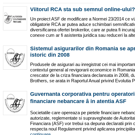
Viitorul RCA sta sub semnul online-ului?
Un proiect ASF de modificare a Normei 23/2014 ce v
obligatorie RCA ar putea aduce schimbari semnificativ
diversificarea ofertei brokerilor, care ar putea fi incuraj
conexe cum ar fi asistenta juridica sau reduceri la alte 
Sistemul asigurarilor din Romania se apr
istoric din 2008
Produsele de asigurari au inregistrat cei mai importanti
contextul general al revigorarii economice in Romania 
crescator de la criza financiara declansata in 2008,
Brothers, se arata in Raportul Anual privind Evolutia Pi
Guvernanta corporativa pentru operatorii
financiare nebancare â in atentia ASF
Societatile care opereaza pe pietele financiare nebanc
autorizate, reglementate si supravegheate de Autori
Financiara (ASF) vor trebui sa depuna declaratii prin
respecta noul Regulament privind aplicarea principiilo
continuare