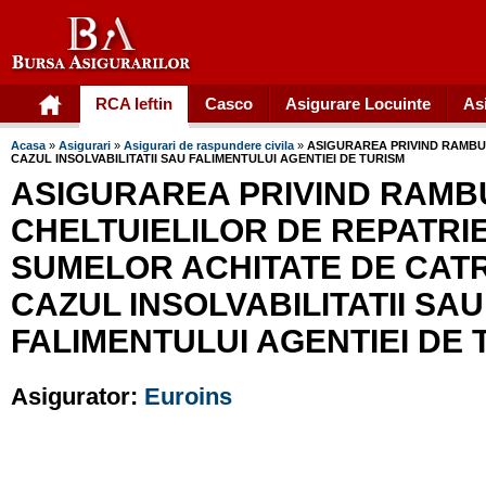
RCA Ieftin
Casco
Asigurare Locuinte
As
Acasa
»
Asigurari
»
Asigurari de raspundere civila
»
ASIGURAREA PRIVIND RAMBUR
CAZUL INSOLVABILITATII SAU FALIMENTULUI AGENTIEI DE TURISM
ASIGURAREA PRIVIND RAM
CHELTUIELILOR DE REPATRIE
SUMELOR ACHITATE DE CATRE
CAZUL INSOLVABILITATII SAU
FALIMENTULUI AGENTIEI DE 
Asigurator:
Euroins